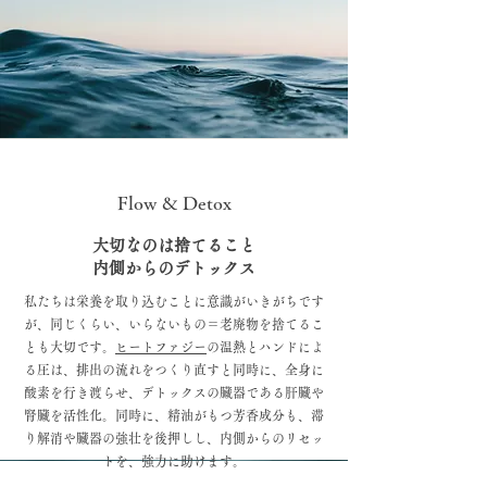
Flow & Detox
大切なのは捨てること
内側からのデトックス
私たちは栄養を取り込むことに意識がいきがちです
が、同じくらい、いらないもの＝老廃物を捨てるこ
とも大切です。
ヒートファジー
の温熱とハンドによ
る圧は、排出の流れをつくり直すと同時に、全身に
酸素を行き渡らせ、デトックスの臓器である肝臓や
腎臓を活性化。同時に、精油がもつ芳香成分も、滞
り解消や臓器の強壮を後押しし、内側からのリセッ
トを、強力に助けます。