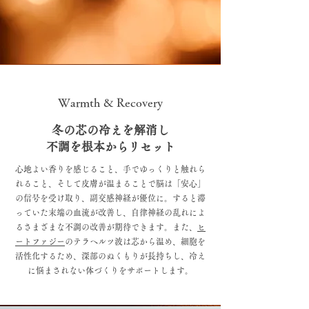
Warmth & Recovery
冬の芯の冷えを解消し
不調を根本からリセット
心地よい香りを感じること、手でゆっくりと触れら
れること、そして皮膚が温まることで脳は「安心」
の信号を受け取り、副交感神経が優位に。すると滞
っていた末端の血流が改善し、自律神経の乱れによ
るさまざまな不調の改善が期待できます。また、
ヒ
ートファジー
のテラヘルツ波は芯から温め、細胞を
活性化するため、深部のぬくもりが長持ちし、冷え
に悩まされない体づくりをサポートします。